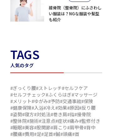
接骨院（整骨院）にふさわし
い服装は？NGな服装や髪型
も紹介
TAGS
人気のタグ
#ぎっくり腰
#ストレッチ
#セルフケア
#セルフチェック
#ふくらはぎ
#マッサージ
#メリット
#ゆがみ
#予防
#交通事故
#保険
#健康保険
#入浴
#冷え
#効果
#原因
#反り腰
#姿勢
#寝方
#対処法
#巻き肩
#指
#接骨院
#整体院
#施術
#注意点
#症状
#痛み
#監修付き
#睡眠
#美容
#股関節
#肩こり
#肩甲骨
#背中
#腰痛
#費用
#足
#足首
#鍼
#頭痛
#首