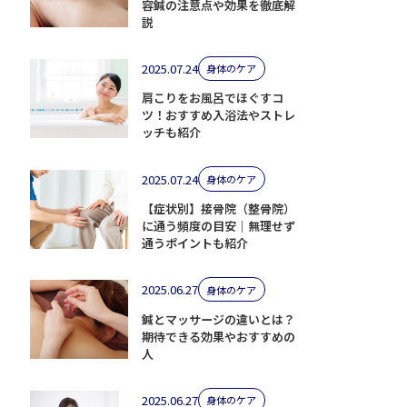
容鍼の注意点や効果を徹底解
説
2025.07.24
身体のケア
肩こりをお風呂でほぐすコ
ツ！おすすめ入浴法やストレ
ッチも紹介
2025.07.24
身体のケア
【症状別】接骨院（整骨院）
に通う頻度の目安｜無理せず
通うポイントも紹介
2025.06.27
身体のケア
鍼とマッサージの違いとは？
期待できる効果やおすすめの
人
2025.06.27
身体のケア