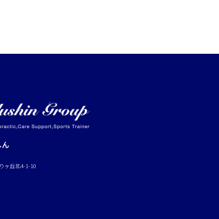
しん
ヶ丘北4-1-10