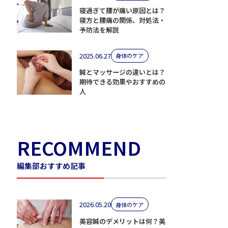
寝過ぎて腰が痛い原因とは？
寝方と腰痛の関係、対処法・
予防法を解説
2025.06.27
身体のケア
鍼とマッサージの違いとは？
期待できる効果やおすすめの
人
RECOMMEND
編集部おすすめ記事
2026.05.20
身体のケア
美容鍼のデメリットは何？美