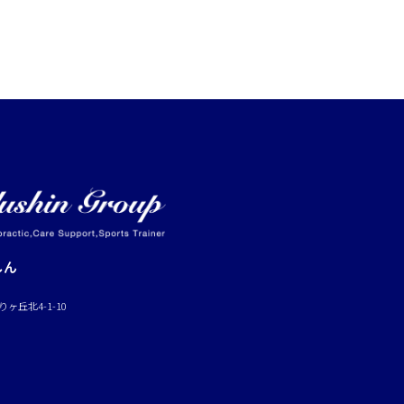
しん
ヶ丘北4-1-10