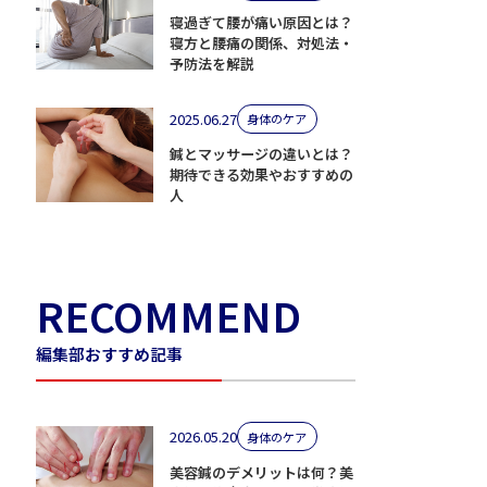
寝過ぎて腰が痛い原因とは？
寝方と腰痛の関係、対処法・
予防法を解説
2025.06.27
身体のケア
鍼とマッサージの違いとは？
期待できる効果やおすすめの
人
RECOMMEND
編集部おすすめ記事
2026.05.20
身体のケア
美容鍼のデメリットは何？美