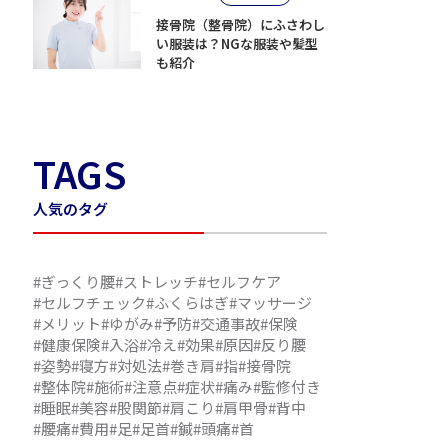
接骨院（整骨院）にふさわし
い服装は？NGな服装や髪型
も紹介
TAGS
人気のタグ
#ぎっくり腰
#ストレッチ
#セルフケア
#セルフチェック
#ふくらはぎ
#マッサージ
#メリット
#ゆがみ
#予防
#交通事故
#保険
#健康保険
#入浴
#冷え
#効果
#原因
#反り腰
#姿勢
#寝方
#対処法
#巻き肩
#指
#接骨院
#整体院
#施術
#注意点
#症状
#痛み
#監修付き
#睡眠
#美容
#股関節
#肩こり
#肩甲骨
#背中
#腰痛
#費用
#足
#足首
#鍼
#頭痛
#首