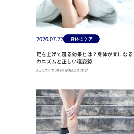
2026.07.22
身体のケア
足を上げて寝る効果とは？身体が楽になる
カニズムと正しい寝姿勢
#セルフケア
#効果
#寝方
#注意点
#足