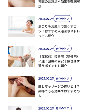
容鍼の注意点や効果を徹底解
説
2025.07.24
身体のケア
肩こりをお風呂でほぐすコ
ツ！おすすめ入浴法やストレ
ッチも紹介
2025.07.24
身体のケア
【症状別】接骨院（整骨院）
に通う頻度の目安｜無理せず
通うポイントも紹介
2025.06.27
身体のケア
鍼とマッサージの違いとは？
期待できる効果やおすすめの
人
2025.06.27
身体のケア