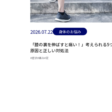
2026.07.22
身体のお悩み
「膝の裏を伸ばすと痛い！」考えられる5
原因と正しい対処法
#症状
#痛み
#足