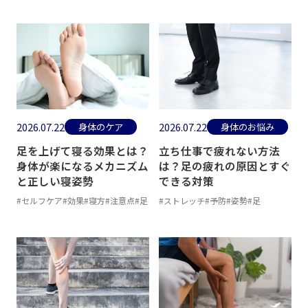
2026.07.22
2026.07.22
身体のケア
身体のお悩み
足を上げて寝る効果とは？
立ち仕事で疲れない方法
身体が楽になるメカニズム
は？足の疲れの原因とすぐ
と正しい寝姿勢
できる対策
#セルフケア
#効果
#寝方
#注意点
#足
#ストレッチ
#予防
#姿勢
#足