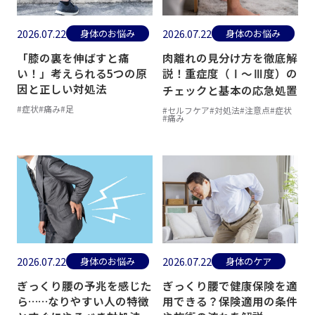
2026.07.22
2026.07.22
身体のお悩み
身体のお悩み
「膝の裏を伸ばすと痛
肉離れの見分け方を徹底解
い！」考えられる5つの原
説！重症度（Ⅰ〜Ⅲ度）の
因と正しい対処法
チェックと基本の応急処置
#症状
#痛み
#足
#セルフケア
#対処法
#注意点
#症状
#痛み
2026.07.22
2026.07.22
身体のお悩み
身体のケア
ぎっくり腰の予兆を感じた
ぎっくり腰で健康保険を適
ら……なりやすい人の特徴
用できる？保険適用の条件